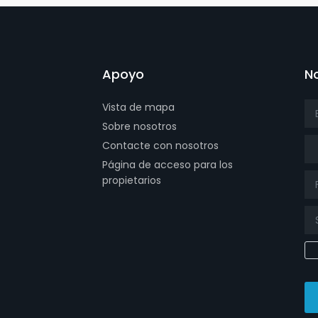
Apoyo
No
Vista de mapa
Sobre nosotros
Tit
Contacte con nosotros
Página de acceso para los
propietarios
 page
tagram page
 Facebowhatsappok page