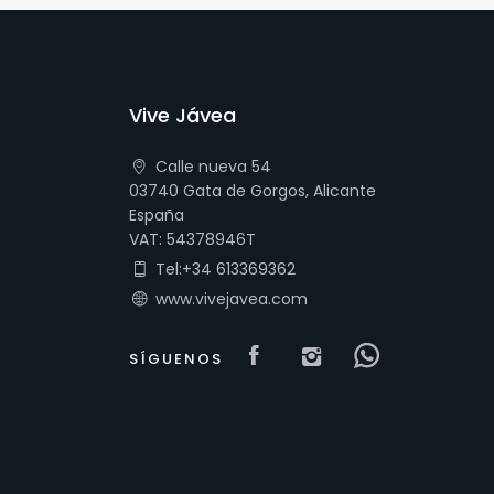
Vive Jávea
Calle nueva 54
03740 Gata de Gorgos, Alicante
España
VAT: 54378946T
Tel:+34 613369362
www.vivejavea.com
Visit our Facebook
Visit our isn
Visit our
SÍGUENOS