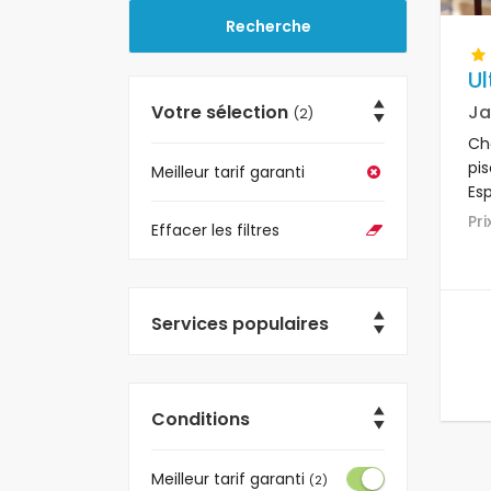
Ul
Votre sélection
Ja
(2)
Ch
pi
Meilleur tarif garanti
Es
si
Pr
Effacer les filtres
pro
se
km
Services populaires
Conditions
Meilleur tarif garanti
(2)