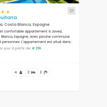
uitarra
a, Costa Blanca, Espagne
et confortable appartement à Javea,
 Blanca, Espagne, avec piscine commune
4 personnes. L'appartement est situé dans
ne côtière et résidentielle, à proximité de
par jour à partir de:
€ 216
urants et bars, de magasins et
marchés, et à 2 km de la plage de Javea.
4
2
2