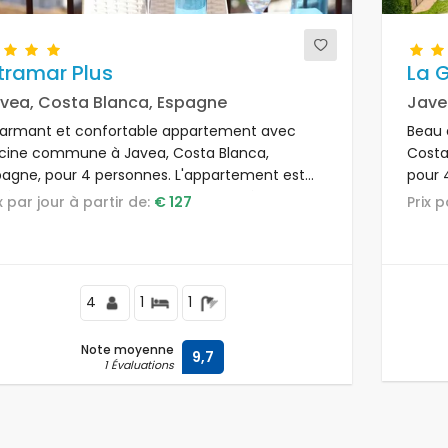
tramar Plus
La G
vea, Costa Blanca, Espagne
Jave
armant et confortable appartement avec
Beau 
scine commune à Javea, Costa Blanca,
Costa
pagne, pour 4 personnes. L'appartement est
pour 
tué dans une zone urbaine de plage, à
une zo
ix par jour à partir de:
€ 127
Prix 
ximité de restaurants, bars et boutiques, à
resta
ulement 25 m de la plage de Montañar II et à 3
super
 de Jávea.
4
1
1
Note moyenne
9,7
1 Évaluations