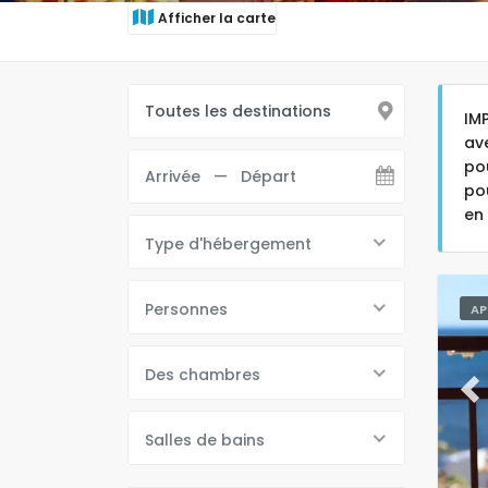
Afficher la carte
IM
av
po
po
en
Type d'hébergement
Personnes
AP
Des chambres
Pr
Salles de bains