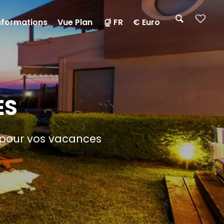
informations
Vue Plan
FR
€ Euro
ES
r pour vos vacances