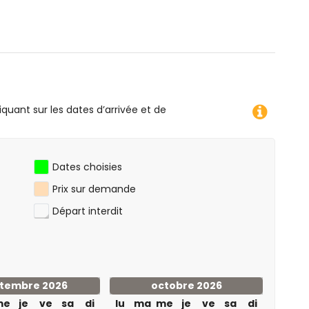
iquant sur les dates d’arrivée et de
Dates choisies
Prix ​​sur demande
Départ interdit
tembre 2026
octobre 2026
me
je
ve
sa
di
lu
ma
me
je
ve
sa
di