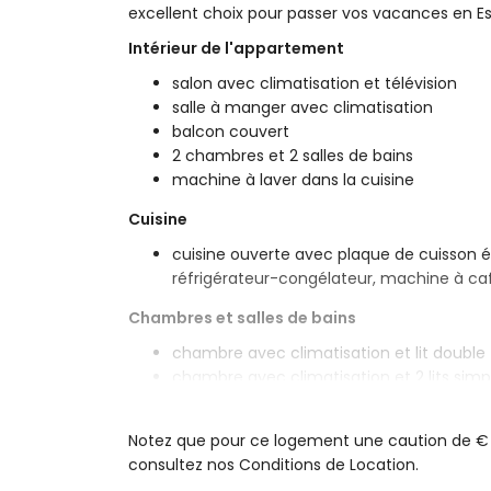
excellent choix pour passer vos vacances en E
Intérieur de l'appartement
salon avec climatisation et télévision
salle à manger avec climatisation
balcon couvert
2 chambres et 2 salles de bains
machine à laver dans la cuisine
Cuisine
cuisine ouverte avec plaque de cuisson él
réfrigérateur-congélateur, machine à café,
Chambres et salles de bains
chambre avec climatisation et lit double
chambre avec climatisation et 2 lits sim
salle de bains attenante avec lavabo si
salle de bains avec lavabo simple et co
Notez que pour ce logement une caution de € 300
Extérieur de l'appartement
consultez nos Conditions de Location.