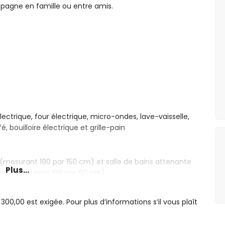
spagne en famille ou entre amis.
ectrique, four électrique, micro-ondes, lave-vaisselle,
 bouilloire électrique et grille-pain
 (mesurant 190 par 150 cm) et salle de bains attenante
Plus...
ples (mesurant 190 par 90 cm)
mple, combinaison baignoire/douche et bidet
mbinaison baignoire/douche
,00 est exigée. Pour plus d’informations s’il vous plaît