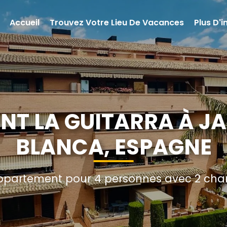
Accueil
Trouvez Votre Lieu De Vacances
Plus D'
T LA GUITARRA À J
BLANCA, ESPAGNE
partement pour 4 personnes avec 2 cham