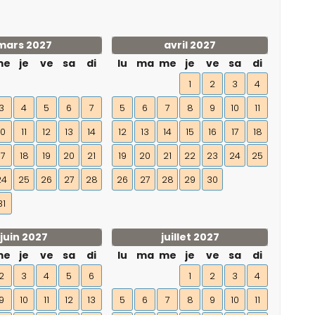
mars 2027
avril 2027
me
je
ve
sa
di
lu
ma
me
je
ve
sa
di
1
2
3
4
3
4
5
6
7
5
6
7
8
9
10
11
10
11
12
13
14
12
13
14
15
16
17
18
17
18
19
20
21
19
20
21
22
23
24
25
24
25
26
27
28
26
27
28
29
30
31
juin 2027
juillet 2027
me
je
ve
sa
di
lu
ma
me
je
ve
sa
di
2
3
4
5
6
1
2
3
4
9
10
11
12
13
5
6
7
8
9
10
11