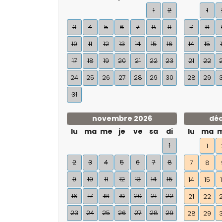
1
2
1
3
4
5
6
7
8
9
7
8
10
11
12
13
14
15
16
14
15
17
18
19
20
21
22
23
21
22
24
25
26
27
28
29
30
28
29
31
novembre 2026
dé
lu
ma
me
je
ve
sa
di
lu
ma
1
1
2
3
4
5
6
7
8
7
8
9
10
11
12
13
14
15
14
15
16
17
18
19
20
21
22
21
22
23
24
25
26
27
28
29
28
29