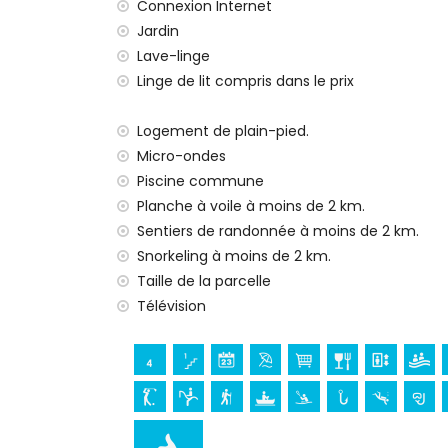
servilletes
Connexion Internet
Jardin
Loisirs et activités pendant vos vacances à
Lave-linge
cinéma, discothèque et bar (à moins de 
Linge de lit compris dans le prix
promenade (à moins de 5 kilomètres de 
Sites culturels à Javea, Costa Blanca
Logement de plain-pied.
Micro-ondes
église (Puerto) (à moins de 5 kilomètres
Piscine commune
château (Denia) (à moins de 25 kilomèt
Planche à voile à moins de 2 km.
Sports
Sentiers de randonnée à moins de 2 km.
tennis, golf (Javea), équitation, randonn
Snorkeling à moins de 2 km.
voile et ski nautique (à moins de 5 kilom
Taille de la parcelle
Télévision