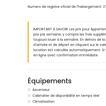
piscine commune
Numero de registre oficiel de l'hebergement:
jardin gazonné
terrasse couverte
place de parking couverte commune
Informations supplémentaires
IMPORTANT À SAVOIR: Les prix pour Apparteme
berges ou rivage le plus proche : Méditer
prix par semaine, y compris les frais suppl
plage la plus proche : Javea 1.3km
toujours louer à la semaine. En dehors de la
port le plus proche : Javea 1.3km
d'arrivée et de départ en cliquant sur le cal
aéroport le plus proche : Alicante (à plus
location est calculée automatiquement. Si 
deuxième aéroport le plus proche : Valenc
en ligne avec confirmation immédiate.
transports publics à proximité : bus à mo
interdiction de fumer
animaux de compagnie non admis
Le bâtiment où se trouve l'hébergement 
Équipements
L'hébergement est très adapté aux famil
Services et équipements inclus dans le prix 
Ascenseur
Calendrier de disponibilité en temps réel
internet (WiFi)
Climatisation
linge de lit