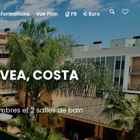
informations
Vue Plan
FR
€ Euro
AVEA, COSTA
bres et 2 salles de bain