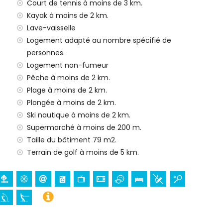
Court de tennis à moins de 3 km.
Kayak à moins de 2 km.
 Javea, Costa Blanca
Lave-vaisselle
1000 mètres de la maison)
Logement adapté au nombre spécifié de
la maison)
personnes.
Logement non-fumeur
Pêche à moins de 2 km.
 de l'hébergement)
Plage à moins de 2 km.
res de l'hébergement)
Plongée à moins de 2 km.
Ski nautique à moins de 2 km.
ée, canoë, kayak, pêche, plongée, snorkeling, planche à
Supermarché à moins de 200 m.
ètres de l'appartement)
Taille du bâtiment 79 m2.
Terrain de golf à moins de 5 km.