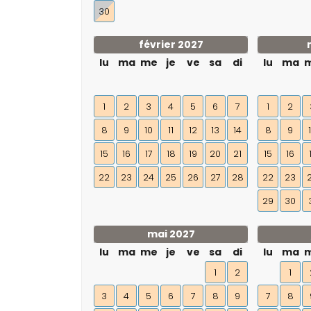
30
février 2027
lu
ma
me
je
ve
sa
di
lu
ma
1
2
3
4
5
6
7
1
2
8
9
10
11
12
13
14
8
9
15
16
17
18
19
20
21
15
16
22
23
24
25
26
27
28
22
23
29
30
mai 2027
lu
ma
me
je
ve
sa
di
lu
ma
1
2
1
3
4
5
6
7
8
9
7
8