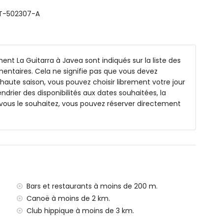
 VT-502307-A
nt La Guitarra à Javea sont indiqués sur la liste des
ranée 1.3km
émentaires. Cela ne signifie pas que vous devez
 haute saison, vous pouvez choisir librement votre jour
endrier des disponibilités aux dates souhaitées, la
 de 100 kilomètres)
vous le souhaitez, vous pouvez réserver directement
e (à plus de 100 kilomètres)
ins de 1000 mètres
dispose d'un ascenseur.
les avec enfants.
de la location de l'appartement
Bars et restaurants à moins de 200 m.
Canoë à moins de 2 km.
Club hippique à moins de 3 km.