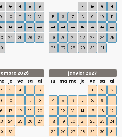
2
3
4
5
6
1
2
3
4
9
10
11
12
13
5
6
7
8
9
10
11
16
17
18
19
20
12
13
14
15
16
17
18
23
24
25
26
27
19
20
21
22
23
24
25
30
26
27
28
29
30
31
cembre 2026
janvier 2027
me
je
ve
sa
di
lu
ma
me
je
ve
sa
di
2
3
4
5
6
1
2
3
9
10
11
12
13
4
5
6
7
8
9
10
16
17
18
19
20
11
12
13
14
15
16
17
23
24
25
26
27
18
19
20
21
22
23
24
30
31
25
26
27
28
29
30
31